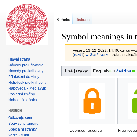
Stránka
Diskuse
Symbol meanings in t
Verze z 13. 12. 2022, 14:49, kterou vyt
(
rozdíl
)
← Starší verze
| zobrazit aktuál
Hlavní strana
Návody pro uživatele
Skočit
Skočit
Jiné jazyky:
English
• ‎
čeština
Návody pro knihovny
na
na
Přihlášení do Almy
navigaci
vyhledávání
Helpdesk pro knihovny
Nápověda k MediaWiki
Poslední změny
Náhodná stránka
Nástroje
Odkazuje sem
Související změny
Speciální stránky
Licensed resource
Free resou
Verze k tisku