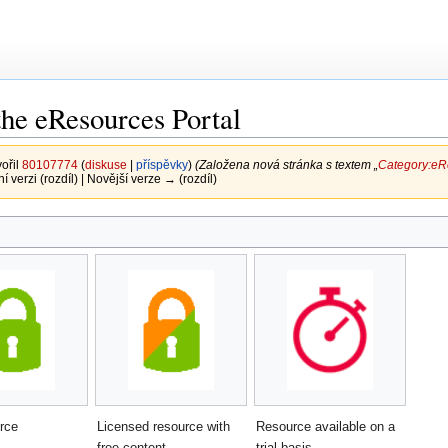
he eResources Portal
vořil
80107774
(
diskuse
|
příspěvky
)
(Založena nová stránka s textem „
Category:eRe
ní verzi (rozdíl) | Novější verze → (rozdíl)
rce
Licensed resource with
Resource available on a
free content
trial basis