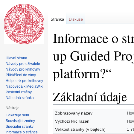
Stránka
Diskuse
Informace o st
up Guided Pro
Hlavní strana
Návody pro uživatele
platform?“
Návody pro knihovny
Přihlášení do Almy
Helpdesk pro knihovny
Nápověda k MediaWiki
Základní údaje
Skočit
Skočit
Poslední změny
na
na
Náhodná stránka
navigaci
vyhledávání
Nástroje
Zobrazovaný název
How
Odkazuje sem
Související změny
Výchozí klíč řazení
How
Speciální stránky
Velikost stránky (v bajtech)
1 7
Informace o stránce