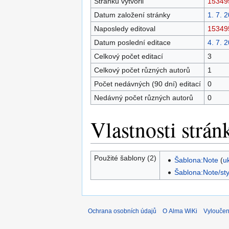
Stránku vytvořil
15349
Datum založení stránky
1. 7. 
Naposledy editoval
15349
Datum poslední editace
4. 7. 
Celkový počet editací
3
Celkový počet různých autorů
1
Počet nedávných (90 dní) editací
0
Nedávný počet různých autorů
0
Vlastnosti strán
Použité šablony (2)
Šablona:Note
(
u
Šablona:Note/sty
Ochrana osobních údajů
O Alma WiKi
Vyloučen