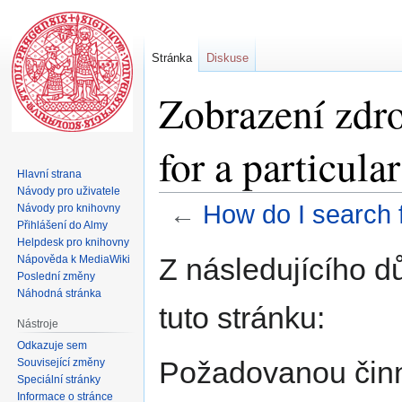
Stránka
Diskuse
Zobrazení zdro
for a particula
Hlavní strana
Návody pro uživatele
←
How do I search f
Návody pro knihovny
Přihlášení do Almy
Helpdesk pro knihovny
Skočit
Skočit
Z následujícího d
Nápověda k MediaWiki
na
na
Poslední změny
navigaci
vyhledávání
Náhodná stránka
tuto stránku:
Nástroje
Odkazuje sem
Požadovanou činno
Související změny
Speciální stránky
Informace o stránce