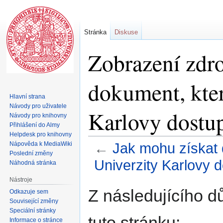
Stránka
Diskuse
Zobrazení zdro
dokument, kter
Hlavní strana
Návody pro uživatele
Karlovy dostu
Návody pro knihovny
Přihlášení do Almy
Helpdesk pro knihovny
Nápověda k MediaWiki
←
Jak mohu získat 
Poslední změny
Univerzity Karlovy 
Náhodná stránka
Nástroje
Skočit
Skočit
Z následujícího d
Odkazuje sem
na
na
Související změny
navigaci
vyhledávání
Speciální stránky
tuto stránku:
Informace o stránce