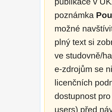
publikace v UK
poznámka
Pou
možné navštívit
plný text si zo
ve studovně/hal
e-zdrojům se ni
licenčních pod
dostupnost pro 
users) před ná