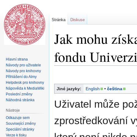
Stránka
Diskuse
Jak mohu získa
fondu Univerz
Hlavní strana
Návody pro uživatele
Návody pro knihovny
Skočit
Skočit
Přihlášení do Almy
na
na
Helpdesk pro knihovny
navigaci
vyhledávání
Nápověda k MediaWiki
Jiné jazyky:
English
• ‎
čeština
Poslední změny
Náhodná stránka
Uživatel může pož
Nástroje
zprostředkování v
Odkazuje sem
Související změny
Speciální stránky
Verze k tisku