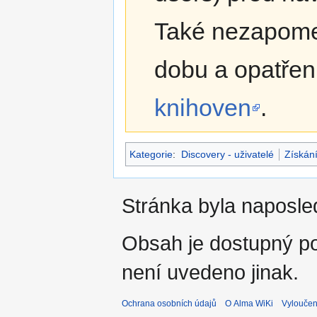
Také nezapomeň
dobu a opatřen
knihoven
.
Kategorie
:
Discovery - uživatelé
Získání
Stránka byla naposle
Obsah je dostupný 
není uvedeno jinak.
Ochrana osobních údajů
O Alma WiKi
Vyloučen