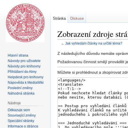
Stránka
Diskuse
Zobrazení zdroje str
←
Jak vyhledám články na určité téma?
Skočit
Skočit
Z následujícího důvodu nemáte oprávně
Hlavní strana
na
na
Návody pro uživatele
Požadovanou činnost smějí provádět je
navigaci
vyhledávání
Návody pro knihovny
Přihlášení do Almy
Můžete si prohlédnout a zkopírovat zdr
Helpdesk pro knihovny
Nápověda k MediaWiki
Poslední změny
Náhodná stránka
Nástroje
Odkazuje sem
Související změny
Speciální stránky
Informace o stránce