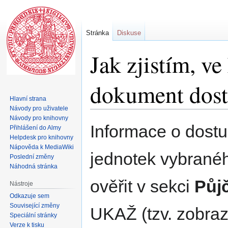
Stránka
Diskuse
Jak zjistím, ve
dokument dos
Hlavní strana
Návody pro uživatele
Návody pro knihovny
Skočit
Skočit
Informace o dostu
Přihlášení do Almy
na
na
Helpdesk pro knihovny
navigaci
vyhledávání
Nápověda k MediaWiki
jednotek vybrané
Poslední změny
Náhodná stránka
ověřit v sekci
Půjč
Nástroje
Odkazuje sem
Související změny
UKAŽ (tzv. zobraz
Speciální stránky
Verze k tisku