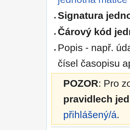
Signatura jedn
Čárový kód jed
Popis - např. úd
čísel časopisu a
POZOR
: Pro 
pravidlech je
přihlášený/á
.