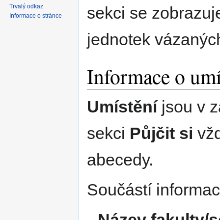
Trvalý odkaz
sekci se zobrazuj
Informace o stránce
jednotek vázaných 
Informace o umí
Umístění
jsou v 
sekci
Půjčit si
vžd
abecedy.
Součástí informací
Název fakulty/s