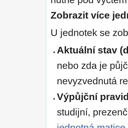
Zobrazit více je
U jednotek se zobr
Aktuální stav (
nebo zda je půjč
nevyzvednutá r
Výpůjční pravid
studijní, prezenč
jednotná matice