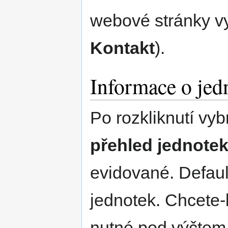
webové stránky vy
Kontakt
).
Informace o jed
Po rozkliknutí vy
přehled jednote
evidované. Defaul
jednotek. Chcete-l
nutné pod výčtem 