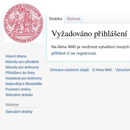
Stránka
Diskuse
Vyžadováno přihlášení
Skočit
Skočit
Na Alma WiKi je možnost vytváření nových s
na
na
přihlásit či se registrovat
.
Hlavní strana
navigaci
vyhledávání
Návody pro uživatele
Návody pro knihovny
Ochrana osobních údajů
O Alma WiKi
Vyloučen
Přihlášení do Almy
Helpdesk pro knihovny
Nápověda k MediaWiki
Poslední změny
Náhodná stránka
Nástroje
Speciální stránky