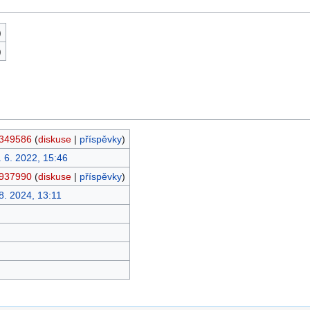
)
)
349586
(
diskuse
|
příspěvky
)
. 6. 2022, 15:46
937990
(
diskuse
|
příspěvky
)
 8. 2024, 13:11