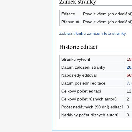
Zámek stránky
Editace
Povolit všem (do odvolání
Přesunutí
Povolit všem (do odvolání
Zobrazit knihu zamčení této stránky.
Historie editací
Stránku vytvořil
15
Datum založení stránky
28
Naposledy editoval
66
Datum poslední editace
7.
Celkový počet editací
12
Celkový počet různých autorů
2
Počet nedávných (90 dní) editací
0
Nedávný počet různých autorů
0