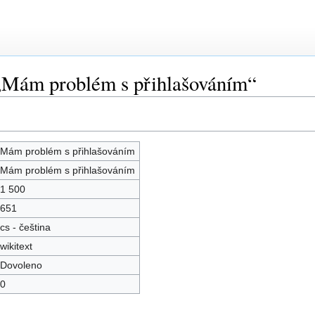
 „Mám problém s přihlašováním“
Mám problém s přihlašováním
Mám problém s přihlašováním
1 500
651
cs - čeština
wikitext
Dovoleno
0