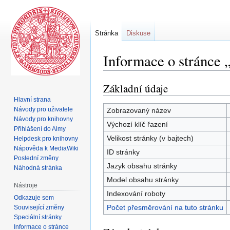
Stránka
Diskuse
Informace o stránce
Základní údaje
Skočit
Skočit
na
na
Hlavní strana
navigaci
vyhledávání
Návody pro uživatele
Zobrazovaný název
Návody pro knihovny
Výchozí klíč řazení
Přihlášení do Almy
Velikost stránky (v bajtech)
Helpdesk pro knihovny
Nápověda k MediaWiki
ID stránky
Poslední změny
Jazyk obsahu stránky
Náhodná stránka
Model obsahu stránky
Nástroje
Indexování roboty
Odkazuje sem
Počet přesměrování na tuto stránku
Související změny
Speciální stránky
Informace o stránce