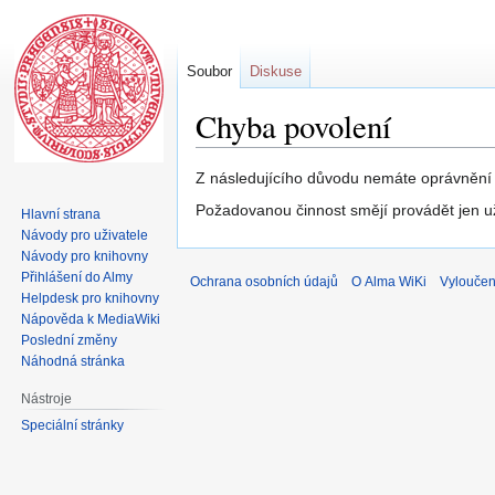
Soubor
Diskuse
Chyba povolení
Skočit
Skočit
Z následujícího důvodu nemáte oprávnění u
na
na
Požadovanou činnost smějí provádět jen u
Hlavní strana
navigaci
vyhledávání
Návody pro uživatele
Návody pro knihovny
Přihlášení do Almy
Ochrana osobních údajů
O Alma WiKi
Vyloučen
Helpdesk pro knihovny
Nápověda k MediaWiki
Poslední změny
Náhodná stránka
Nástroje
Speciální stránky