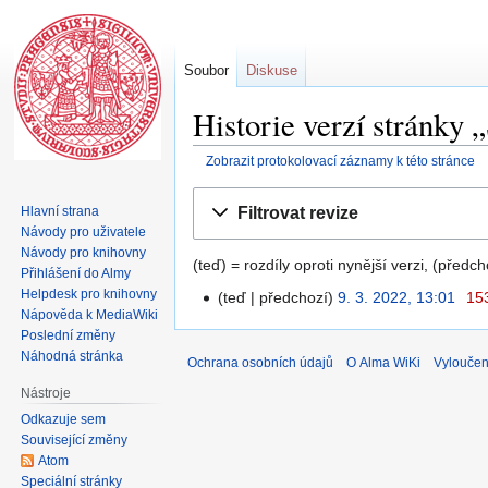
Soubor
Diskuse
Historie verzí stránky
Zobrazit protokolovací záznamy k této stránce
Skočit
Skočit
Filtrovat revize
Hlavní strana
na
na
Návody pro uživatele
navigaci
vyhledávání
Návody pro knihovny
(teď) = rozdíly oproti nynější verzi, (předc
Přihlášení do Almy
Helpdesk pro knihovny
teď
předchozí
9. 3. 2022, 13:01
‎
15
Nápověda k MediaWiki
Poslední změny
Náhodná stránka
Ochrana osobních údajů
O Alma WiKi
Vyloučen
Nástroje
Odkazuje sem
Související změny
Atom
Speciální stránky