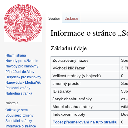
Soubor
Diskuse
Informace o stránce „
Základní údaje
Skočit
Skočit
na
na
Hlavní strana
navigaci
vyhledávání
Zobrazovaný název
Sou
Návody pro uživatele
Návody pro knihovny
Výchozí klíč řazení
3.
Přihlášení do Almy
Velikost stránky (v bajtech)
0
Helpdesk pro knihovny
Nápověda k MediaWiki
Jmenný prostor
Sou
Poslední změny
ID stránky
536
Náhodná stránka
Jazyk obsahu stránky
cs -
Nástroje
Model obsahu stránky
wiki
Odkazuje sem
Indexování roboty
Dov
Související změny
Speciální stránky
Počet přesměrování na tuto stránku
0
Informace o stránce