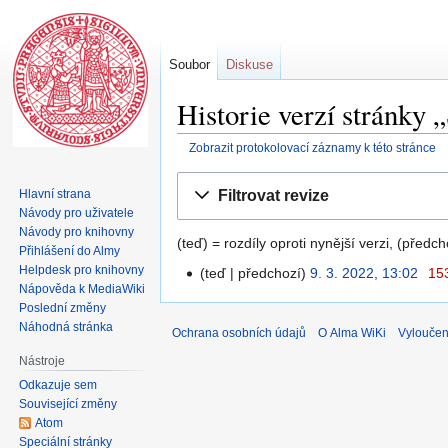
Soubor
Diskuse
Historie verzí stránky
Zobrazit protokolovací záznamy k této stránce
Skočit
Skočit
Filtrovat revize
Hlavní strana
na
na
Návody pro uživatele
navigaci
vyhledávání
Návody pro knihovny
(teď) = rozdíly oproti nynější verzi, (předc
Přihlášení do Almy
Helpdesk pro knihovny
teď
předchozí
9. 3. 2022, 13:02
‎
15
Nápověda k MediaWiki
Poslední změny
Náhodná stránka
Ochrana osobních údajů
O Alma WiKi
Vyloučen
Nástroje
Odkazuje sem
Související změny
Atom
Speciální stránky