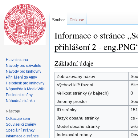
Soubor
Diskuse
Informace o stránce „S
přihlášení 2 - eng.PNG
Hlavní strana
Základní údaje
Skočit
Skočit
Návody pro uživatele
na
na
Návody pro knihovny
navigaci
vyhledávání
Zobrazovaný název
Sou
Přihlášení do Almy
Helpdesk pro knihovny
Výchozí klíč řazení
Alt
Nápověda k MediaWiki
Velikost stránky (v bajtech)
0
Poslední změny
Náhodná stránka
Jmenný prostor
Sou
ID stránky
151
Nástroje
Jazyk obsahu stránky
cs -
Odkazuje sem
Související změny
Model obsahu stránky
wiki
Speciální stránky
Indexování roboty
Dov
Informace o stránce