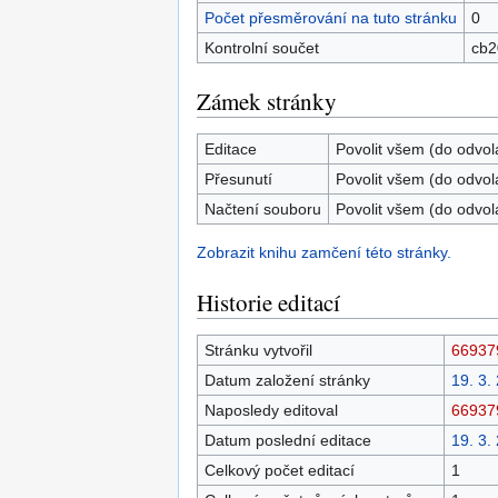
Počet přesměrování na tuto stránku
0
Kontrolní součet
cb2
Zámek stránky
Editace
Povolit všem (do odvol
Přesunutí
Povolit všem (do odvol
Načtení souboru
Povolit všem (do odvol
Zobrazit knihu zamčení této stránky.
Historie editací
Stránku vytvořil
66937
Datum založení stránky
19. 3.
Naposledy editoval
66937
Datum poslední editace
19. 3.
Celkový počet editací
1