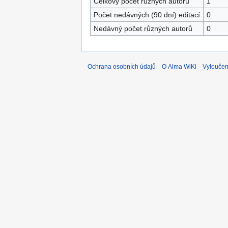
Celkový počet různých autorů
1
Počet nedávných (90 dní) editací
0
Nedávný počet různých autorů
0
Ochrana osobních údajů
O Alma WiKi
Vyloučen