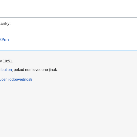
ránky:
30/en
v 10:51.
ibution
, pokud není uvedeno jinak.
učení odpovědnosti