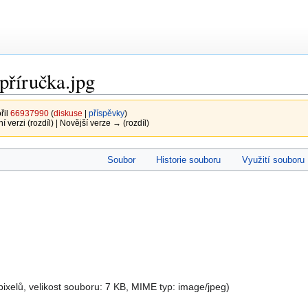
říručka.jpg
řil
66937990
(
diskuse
|
příspěvky
)
ní verzi (rozdíl) | Novější verze → (rozdíl)
Soubor
Historie souboru
Využití souboru
pixelů, velikost souboru: 7 KB, MIME typ:
image/jpeg
)