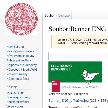
Soubor
Diskuse
Soubor:Banner ENG p
Verze z 27. 6. 2024, 10:51, kterou vytvo
(rozdíl) ← Starší verze | zobrazit aktuál
Hlavní strana
Návody pro uživatele
Skočit
Skočit
Návody pro knihovny
na
na
Přihlášení do Almy
navigaci
vyhledávání
Helpdesk pro knihovny
Nápověda k MediaWiki
Poslední změny
Náhodná stránka
Nástroje
Odkazuje sem
Větší rozlišení není k dispozici.
Související změny
Banner_ENG_příručka.jpg
‎
(223 × 126 
Speciální stránky
Verze k tisku
Tento soubor nemůžete přepsat.