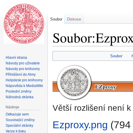
Soubor
Diskuse
Soubor:Ezprox
Skočit
Skočit
Soubor
Hlavní strana
na
na
Návody pro uživatele
navigaci
vyhledávání
Návody pro knihovny
Přihlášení do Almy
Helpdesk pro knihovny
Nápověda k MediaWiki
Poslední změny
Náhodná stránka
Větší rozlišení není k 
Nástroje
Odkazuje sem
Související změny
Ezproxy.png
‎
(794 
Speciální stránky
Verze k tisku