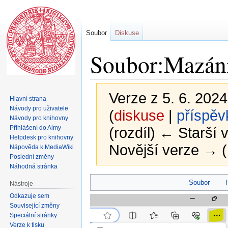
Soubor
Diskuse
Soubor:Mazání
Verze z 5. 6. 2024
Hlavní strana
Návody pro uživatele
(
diskuse
|
příspěv
Návody pro knihovny
Přihlášení do Almy
(rozdíl) ← Starší v
Helpdesk pro knihovny
Novější verze → (
Nápověda k MediaWiki
Poslední změny
Náhodná stránka
Skočit
Skočit
Soubor
Nástroje
na
na
Odkazuje sem
navigaci
vyhledávání
Související změny
Speciální stránky
Verze k tisku