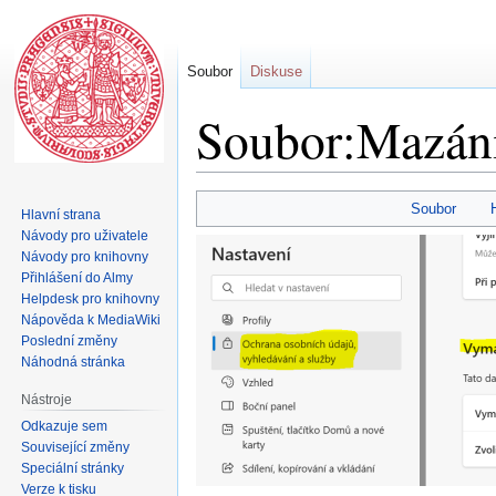
Soubor
Diskuse
Soubor:Mazání
Skočit
Skočit
Soubor
Hlavní strana
na
na
Návody pro uživatele
navigaci
vyhledávání
Návody pro knihovny
Přihlášení do Almy
Helpdesk pro knihovny
Nápověda k MediaWiki
Poslední změny
Náhodná stránka
Nástroje
Odkazuje sem
Související změny
Speciální stránky
Verze k tisku