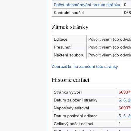
Počet přesměrování na tuto stránku
0
Kontrolní součet
068
Zámek stránky
Editace
Povolit všem (do odvol
Přesunutí
Povolit všem (do odvol
Načtení souboru
Povolit všem (do odvol
Zobrazit knihu zamčení této stránky.
Historie editací
Stránku vytvořil
66937
Datum založení stránky
5. 6. 
Naposledy editoval
66937
Datum poslední editace
5. 6. 
Celkový počet editací
1