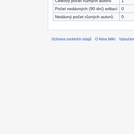
Celkový počet různých autorů
1
Počet nedávných (90 dní) editací
0
Nedávný počet různých autorů
0
Ochrana osobních údajů
O Alma WiKi
Vyloučen