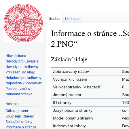
Soubor
Diskuse
Informace o stránce „S
2.PNG“
Hlavní strana
Základní údaje
Skočit
Skočit
Návody pro uživatele
na
na
Návody pro knihovny
navigaci
vyhledávání
Zobrazovaný název
Sou
Přihlášení do Almy
Helpdesk pro knihovny
Výchozí klíč řazení
Maz
Nápověda k MediaWiki
Velikost stránky (v bajtech)
0
Poslední změny
Náhodná stránka
Jmenný prostor
Sou
ID stránky
163
Nástroje
Jazyk obsahu stránky
cs -
Odkazuje sem
Související změny
Model obsahu stránky
wiki
Speciální stránky
Indexování roboty
Dov
Informace o stránce