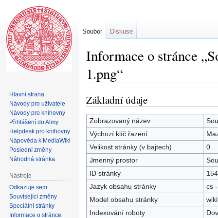
Soubor
Diskuse
Informace o stránce „S
1.png“
Hlavní strana
Základní údaje
Skočit
Skočit
Návody pro uživatele
na
na
Návody pro knihovny
navigaci
vyhledávání
Zobrazovaný název
Sou
Přihlášení do Almy
Helpdesk pro knihovny
Výchozí klíč řazení
Maz
Nápověda k MediaWiki
Velikost stránky (v bajtech)
0
Poslední změny
Náhodná stránka
Jmenný prostor
Sou
ID stránky
154
Nástroje
Jazyk obsahu stránky
cs -
Odkazuje sem
Související změny
Model obsahu stránky
wiki
Speciální stránky
Indexování roboty
Dov
Informace o stránce