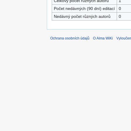
Celkový počet různých autorů
1
Počet nedávných (90 dní) editací
0
Nedávný počet různých autorů
0
Ochrana osobních údajů
O Alma WiKi
Vyloučen