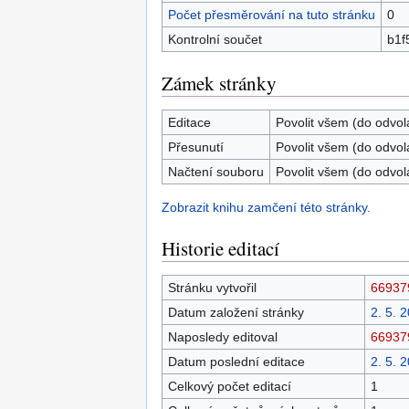
Počet přesměrování na tuto stránku
0
Kontrolní součet
b1f
Zámek stránky
Editace
Povolit všem (do odvol
Přesunutí
Povolit všem (do odvol
Načtení souboru
Povolit všem (do odvol
Zobrazit knihu zamčení této stránky.
Historie editací
Stránku vytvořil
66937
Datum založení stránky
2. 5. 
Naposledy editoval
66937
Datum poslední editace
2. 5. 
Celkový počet editací
1