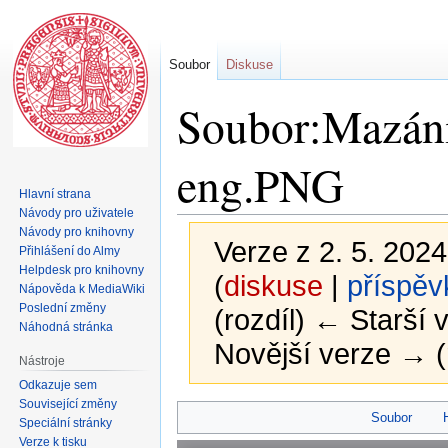
Soubor
Diskuse
Soubor:Mazání 
eng.PNG
Hlavní strana
Návody pro uživatele
Návody pro knihovny
Verze z 2. 5. 2024
Přihlášení do Almy
Helpdesk pro knihovny
(
diskuse
|
příspěv
Nápověda k MediaWiki
Poslední změny
(rozdíl) ← Starší v
Náhodná stránka
Novější verze → (
Nástroje
Odkazuje sem
Související změny
Skočit
Skočit
Soubor
Speciální stránky
na
na
Verze k tisku