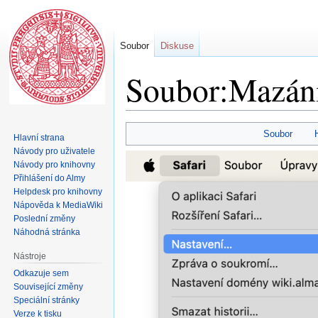
Soubor
Diskuse
Soubor:Mazání 
Skočit
Skočit
Soubor
Hlavní strana
na
na
Návody pro uživatele
navigaci
vyhledávání
Návody pro knihovny
Přihlášení do Almy
Helpdesk pro knihovny
Nápověda k MediaWiki
Poslední změny
Náhodná stránka
Nástroje
Odkazuje sem
Související změny
Speciální stránky
Verze k tisku