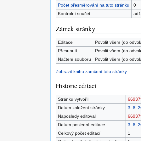
Počet přesměrování na tuto stránku
0
Kontrolní součet
ad1
Zámek stránky
Editace
Povolit všem (do odvol
Přesunutí
Povolit všem (do odvol
Načtení souboru
Povolit všem (do odvol
Zobrazit knihu zamčení této stránky.
Historie editací
Stránku vytvořil
66937
Datum založení stránky
3. 6. 
Naposledy editoval
66937
Datum poslední editace
3. 6. 
Celkový počet editací
1