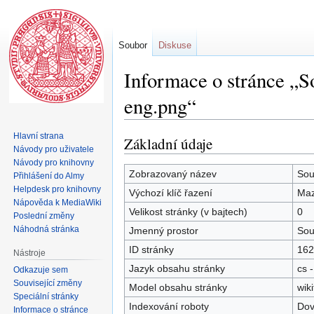
Soubor
Diskuse
Informace o stránce „S
eng.png“
Hlavní strana
Základní údaje
Skočit
Skočit
Návody pro uživatele
na
na
Návody pro knihovny
navigaci
vyhledávání
Zobrazovaný název
Sou
Přihlášení do Almy
Helpdesk pro knihovny
Výchozí klíč řazení
Maz
Nápověda k MediaWiki
Velikost stránky (v bajtech)
0
Poslední změny
Náhodná stránka
Jmenný prostor
Sou
ID stránky
162
Nástroje
Jazyk obsahu stránky
cs -
Odkazuje sem
Související změny
Model obsahu stránky
wiki
Speciální stránky
Indexování roboty
Dov
Informace o stránce