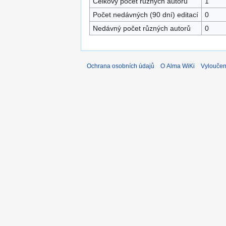
Celkový počet různých autorů
1
Počet nedávných (90 dní) editací
0
Nedávný počet různých autorů
0
Ochrana osobních údajů
O Alma WiKi
Vyloučen