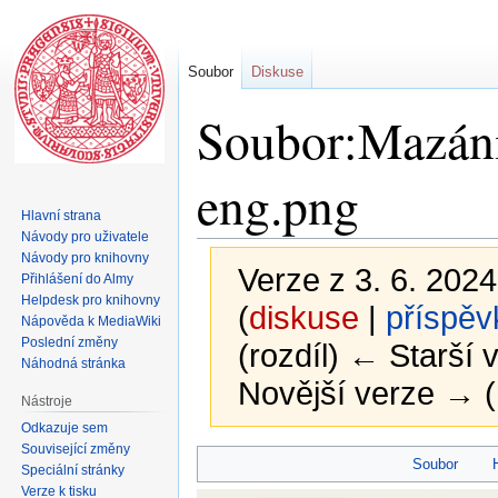
Soubor
Diskuse
Soubor:Mazání 
eng.png
Hlavní strana
Návody pro uživatele
Návody pro knihovny
Verze z 3. 6. 2024
Přihlášení do Almy
Helpdesk pro knihovny
(
diskuse
|
příspěv
Nápověda k MediaWiki
Poslední změny
(rozdíl) ← Starší v
Náhodná stránka
Novější verze → (
Nástroje
Odkazuje sem
Související změny
Skočit
Skočit
Soubor
Speciální stránky
na
na
Verze k tisku