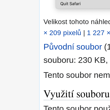
Velikost tohoto náhl
× 209 pixelů
|
1 227 ×
Původní soubor
‎
(
souboru: 230 KB,
Tento soubor nem
Využití souboru
Tento soubor použí