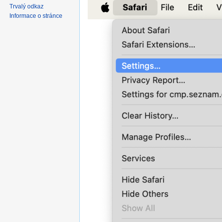
navigaci
vyhledávání
Trvalý odkaz
Informace o stránce