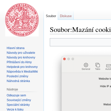
Soubor
Diskuse
Soubor:Mazání cookie
Skočit
Skočit
na
na
Hlavní strana
navigaci
vyhledávání
Návody pro uživatele
Návody pro knihovny
Přihlášení do Almy
Helpdesk pro knihovny
Nápověda k MediaWiki
Poslední změny
Náhodná stránka
Nástroje
Odkazuje sem
Související změny
Speciální stránky
Verze k tisku