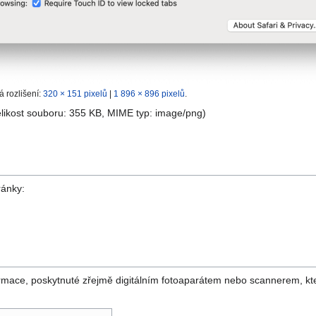
á rozlišení:
320 × 151 pixelů
|
1 896 × 896 pixelů
.
elikost souboru: 355 KB, MIME typ:
image/png
)
ránky:
rmace, poskytnuté zřejmě digitálním fotoaparátem nebo scannerem, kt