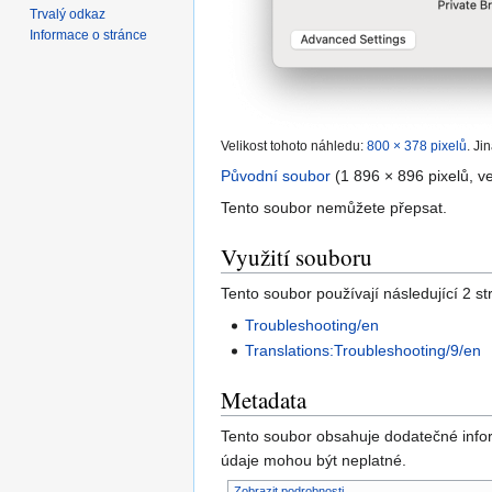
Trvalý odkaz
Informace o stránce
Velikost tohoto náhledu:
800 × 378 pixelů
.
Jin
Původní soubor
‎
(1 896 × 896 pixelů, v
Tento soubor nemůžete přepsat.
Využití souboru
Tento soubor používají následující 2 st
Troubleshooting/en
Translations:Troubleshooting/9/en
Metadata
Tento soubor obsahuje dodatečné info
údaje mohou být neplatné.
Zobrazit podrobnosti