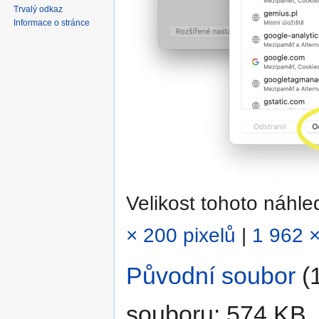
Trvalý odkaz
Informace o stránce
Velikost tohoto náhl
× 200 pixelů
|
1 962 ×
Původní soubor
‎
(
souboru: 574 KB,