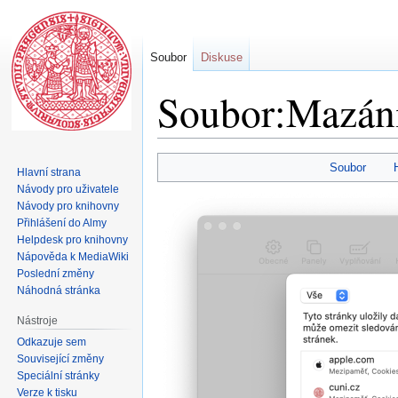
Soubor
Diskuse
Soubor:Mazání 
Skočit
Skočit
Soubor
Hlavní strana
na
na
Návody pro uživatele
navigaci
vyhledávání
Návody pro knihovny
Přihlášení do Almy
Helpdesk pro knihovny
Nápověda k MediaWiki
Poslední změny
Náhodná stránka
Nástroje
Odkazuje sem
Související změny
Speciální stránky
Verze k tisku