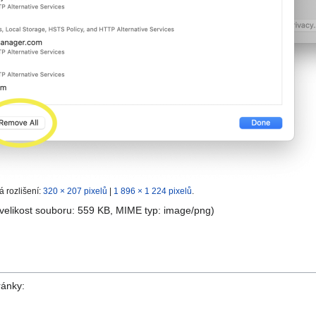
á rozlišení:
320 × 207 pixelů
|
1 896 × 1 224 pixelů
.
 velikost souboru: 559 KB, MIME typ:
image/png
)
ránky: