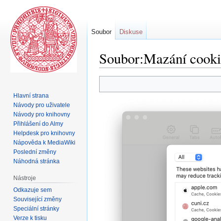
Soubor
Diskuse
Soubor:Mazání cookie
Skočit
Skočit
na
na
Hlavní strana
navigaci
vyhledávání
Návody pro uživatele
Návody pro knihovny
Přihlášení do Almy
Helpdesk pro knihovny
Nápověda k MediaWiki
Poslední změny
Náhodná stránka
Nástroje
Odkazuje sem
Související změny
Speciální stránky
Verze k tisku