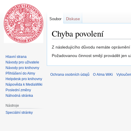
Soubor
Diskuse
Chyba povolení
Skočit
Skočit
Z následujícího důvodu nemáte oprávnění u
na
na
Požadovanou činnost smějí provádět jen u
Hlavní strana
navigaci
vyhledávání
Návody pro uživatele
Návody pro knihovny
Přihlášení do Almy
Ochrana osobních údajů
O Alma WiKi
Vyloučen
Helpdesk pro knihovny
Nápověda k MediaWiki
Poslední změny
Náhodná stránka
Nástroje
Speciální stránky