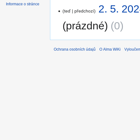
Informace o stránce
2. 5. 20
teď
předchozí
prázdné
0
Ochrana osobních údajů
O Alma WiKi
Vyloučen