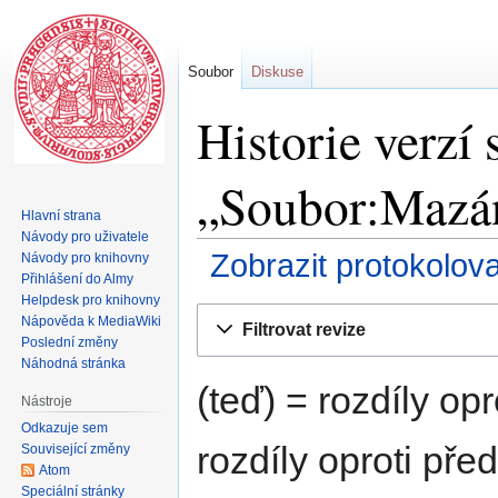
Soubor
Diskuse
Historie verzí 
„Soubor:Mazán
Hlavní strana
Návody pro uživatele
Zobrazit protokolov
Návody pro knihovny
Přihlášení do Almy
Helpdesk pro knihovny
Skočit
Skočit
Nápověda k MediaWiki
Filtrovat revize
na
na
Poslední změny
navigaci
vyhledávání
Náhodná stránka
(teď) = rozdíly opr
Nástroje
Odkazuje sem
rozdíly oproti pře
Související změny
Atom
Speciální stránky