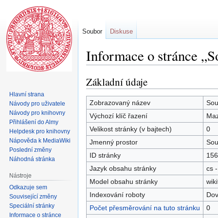
Soubor
Diskuse
Informace o stránce „
Základní údaje
Skočit
Skočit
na
na
Hlavní strana
navigaci
vyhledávání
Zobrazovaný název
Sou
Návody pro uživatele
Návody pro knihovny
Výchozí klíč řazení
Maz
Přihlášení do Almy
Velikost stránky (v bajtech)
0
Helpdesk pro knihovny
Nápověda k MediaWiki
Jmenný prostor
Sou
Poslední změny
ID stránky
156
Náhodná stránka
Jazyk obsahu stránky
cs -
Nástroje
Model obsahu stránky
wiki
Odkazuje sem
Indexování roboty
Dov
Související změny
Speciální stránky
Počet přesměrování na tuto stránku
0
Informace o stránce