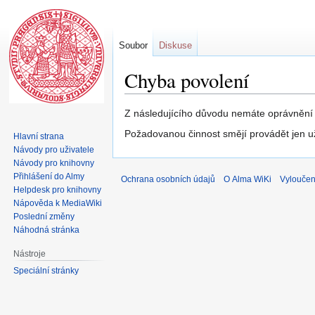
Soubor
Diskuse
Chyba povolení
Skočit
Skočit
Z následujícího důvodu nemáte oprávnění u
na
na
Požadovanou činnost smějí provádět jen u
Hlavní strana
navigaci
vyhledávání
Návody pro uživatele
Návody pro knihovny
Přihlášení do Almy
Ochrana osobních údajů
O Alma WiKi
Vyloučen
Helpdesk pro knihovny
Nápověda k MediaWiki
Poslední změny
Náhodná stránka
Nástroje
Speciální stránky