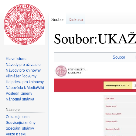
Soubor
Diskuse
Soubor:UKAŽ - 
Skočit
Skočit
Soubor
Hlavní strana
na
na
Návody pro uživatele
navigaci
vyhledávání
Návody pro knihovny
Přihlášení do Almy
Helpdesk pro knihovny
Nápověda k MediaWiki
Poslední změny
Náhodná stránka
Nástroje
Odkazuje sem
Související změny
Speciální stránky
Verze k tisku