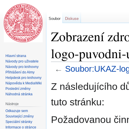
Soubor
Diskuse
Zobrazení zdr
logo-puvodni-
Hlavní strana
Návody pro uživatele
←
Soubor:UKAZ-log
Návody pro knihovny
Přihlášení do Almy
Helpdesk pro knihovny
Skočit
Skočit
Z následujícího d
Nápověda k MediaWiki
na
na
Poslední změny
navigaci
vyhledávání
Náhodná stránka
tuto stránku:
Nástroje
Odkazuje sem
Požadovanou činno
Související změny
Speciální stránky
Informace o stránce