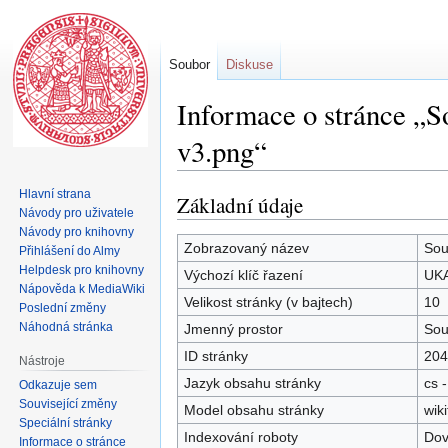
Soubor
Diskuse
Informace o stránce „
v3.png“
Hlavní strana
Základní údaje
Skočit
Skočit
Návody pro uživatele
na
na
Návody pro knihovny
navigaci
vyhledávání
Zobrazovaný název
Sou
Přihlášení do Almy
Helpdesk pro knihovny
Výchozí klíč řazení
UKA
Nápověda k MediaWiki
Velikost stránky (v bajtech)
10
Poslední změny
Náhodná stránka
Jmenný prostor
Sou
ID stránky
204
Nástroje
Jazyk obsahu stránky
cs -
Odkazuje sem
Související změny
Model obsahu stránky
wiki
Speciální stránky
Indexování roboty
Dov
Informace o stránce