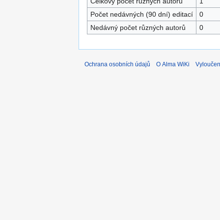
Celkový počet různých autorů
1
Počet nedávných (90 dní) editací
0
Nedávný počet různých autorů
0
Ochrana osobních údajů
O Alma WiKi
Vyloučen