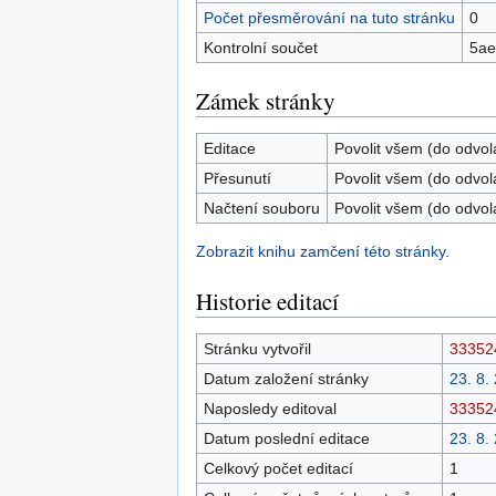
Počet přesměrování na tuto stránku
0
Kontrolní součet
5ae
Zámek stránky
Editace
Povolit všem (do odvol
Přesunutí
Povolit všem (do odvol
Načtení souboru
Povolit všem (do odvol
Zobrazit knihu zamčení této stránky.
Historie editací
Stránku vytvořil
33352
Datum založení stránky
23. 8.
Naposledy editoval
33352
Datum poslední editace
23. 8.
Celkový počet editací
1