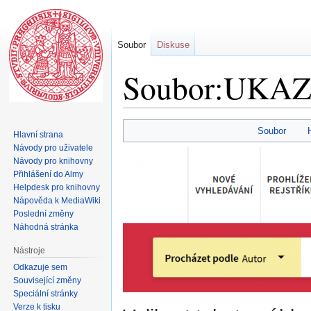
Soubor
Diskuse
Soubor:UKAZ H
Skočit
Skočit
Soubor
Hlavní strana
na
na
Návody pro uživatele
navigaci
vyhledávání
Návody pro knihovny
Přihlášení do Almy
Helpdesk pro knihovny
Nápověda k MediaWiki
Poslední změny
Náhodná stránka
Nástroje
Odkazuje sem
Související změny
Speciální stránky
Verze k tisku