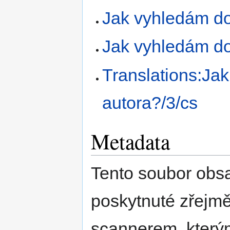
Jak vyhledám do
Jak vyhledám do
Translations:Ja
autora?/3/cs
Metadata
Tento soubor obs
poskytnuté zřejmě
scannerem, kterým