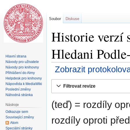
Soubor
Diskuse
Historie verz
Hledani Podle
Hlavní strana
Návody pro uživatele
Zobrazit protokolov
Návody pro knihovny
Přihlášení do Almy
Helpdesk pro knihovny
Skočit
Skočit
Nápověda k MediaWiki
Filtrovat revize
na
na
Poslední změny
navigaci
vyhledávání
Náhodná stránka
(teď) = rozdíly opr
Nástroje
Odkazuje sem
rozdíly oproti pře
Související změny
Atom
Speciální stránky