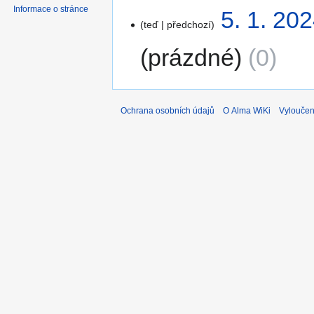
Informace o stránce
5. 1. 20
teď
předchozí
prázdné
0
Ochrana osobních údajů
O Alma WiKi
Vyloučen