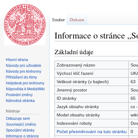
Soubor
Diskuse
Informace o stránce „
Základní údaje
Skočit
Skočit
na
na
Hlavní strana
navigaci
vyhledávání
Zobrazovaný název
Sou
Návody pro uživatele
Návody pro knihovny
Výchozí klíč řazení
UKA
Přihlášení do Almy
Velikost stránky (v bajtech)
63
Helpdesk pro knihovny
Nápověda k MediaWiki
Jmenný prostor
Sou
Poslední změny
ID stránky
65
Náhodná stránka
Jazyk obsahu stránky
cs -
Nástroje
Model obsahu stránky
wiki
Odkazuje sem
Indexování roboty
Dov
Související změny
Speciální stránky
Počet přesměrování na tuto stránku
0
Informace o stránce