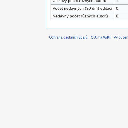
Celkový počet různých autorů
1
Počet nedávných (90 dní) editací
0
Nedávný počet různých autorů
0
Ochrana osobních údajů
O Alma WiKi
Vyloučen