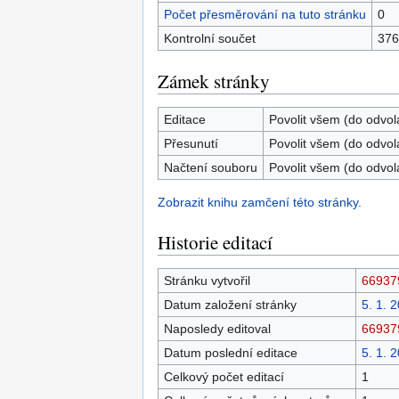
Počet přesměrování na tuto stránku
0
Kontrolní součet
376
Zámek stránky
Editace
Povolit všem (do odvol
Přesunutí
Povolit všem (do odvol
Načtení souboru
Povolit všem (do odvol
Zobrazit knihu zamčení této stránky.
Historie editací
Stránku vytvořil
66937
Datum založení stránky
5. 1. 
Naposledy editoval
66937
Datum poslední editace
5. 1. 
Celkový počet editací
1