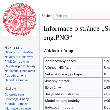
Soubor
Diskuse
Informace o stránce „S
eng.PNG“
Hlavní strana
Základní údaje
Skočit
Skočit
Návody pro uživatele
na
na
Návody pro knihovny
navigaci
vyhledávání
Zobrazovaný název
Sou
Přihlášení do Almy
Helpdesk pro knihovny
Výchozí klíč řazení
Uka
Nápověda k MediaWiki
Velikost stránky (v bajtech)
0
Poslední změny
Náhodná stránka
Jmenný prostor
Sou
ID stránky
143
Nástroje
Jazyk obsahu stránky
cs -
Odkazuje sem
Související změny
Model obsahu stránky
wiki
Speciální stránky
Indexování roboty
Dov
Informace o stránce