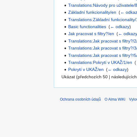
Translations:Návody pro uživatele/
Základní funkcionality/en
‎
(
← odka
Translations:Základní funkcionality
Basic functionalities
‎
(
← odkazy
)
Jak pracovat s filtry?/en
‎
(
← odkaz
Translations:Jak pracovat s filtry?/
Translations:Jak pracovat s filtry?/
Translations:Jak pracovat s filtry?/
Translations:Pokrytí v UKAŽ/1/en
‎
(
Pokrytí v UKAŽ/en
‎
(
← odkazy
)
Ukázat (předchozích 50 | následujících
Ochrana osobních údajů
O Alma WiKi
Vylo