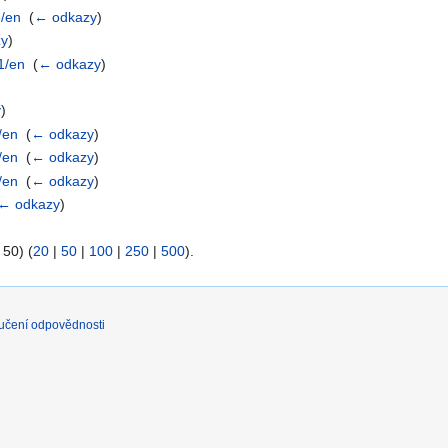
8/en
‎
(
← odkazy
)
zy
)
/1/en
‎
(
← odkazy
)
y
)
2/en
‎
(
← odkazy
)
3/en
‎
(
← odkazy
)
5/en
‎
(
← odkazy
)
← odkazy
)
 50) (
20
|
50
|
100
|
250
|
500
).
učení odpovědnosti