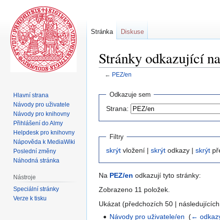
Stránka
Diskuse
Stránky odkazující n
←
PEZ/en
Skočit
Skočit
Odkazuje sem
Hlavní strana
na
na
Návody pro uživatele
Strana:
navigaci
vyhledávání
Návody pro knihovny
Přihlášení do Almy
Helpdesk pro knihovny
Filtry
Nápověda k MediaWiki
skrýt
vložení |
skrýt
odkazy |
skrýt
př
Poslední změny
Náhodná stránka
Na
PEZ/en
odkazují tyto stránky:
Nástroje
Speciální stránky
Zobrazeno 11 položek.
Verze k tisku
Ukázat (předchozích 50 | následujících
Návody pro uživatele/en
‎
(
← odkaz