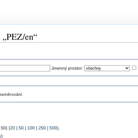
a „PEZ/en“
Jmenný prostor:
esměrování
 50) (
20
|
50
|
100
|
250
|
500
).
y
)