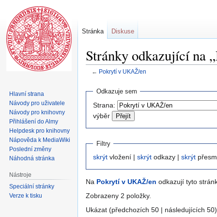
Stránka
Diskuse
Stránky odkazující na
←
Pokrytí v UKAŽ/en
Skočit
Skočit
Odkazuje sem
Hlavní strana
na
na
Návody pro uživatele
Strana:
navigaci
vyhledávání
Návody pro knihovny
výběr
Přihlášení do Almy
Helpdesk pro knihovny
Nápověda k MediaWiki
Filtry
Poslední změny
skrýt
vložení |
skrýt
odkazy |
skrýt
přesm
Náhodná stránka
Nástroje
Na
Pokrytí v UKAŽ/en
odkazují tyto strán
Speciální stránky
Zobrazeny 2 položky.
Verze k tisku
Ukázat (předchozích 50 | následujících 50)