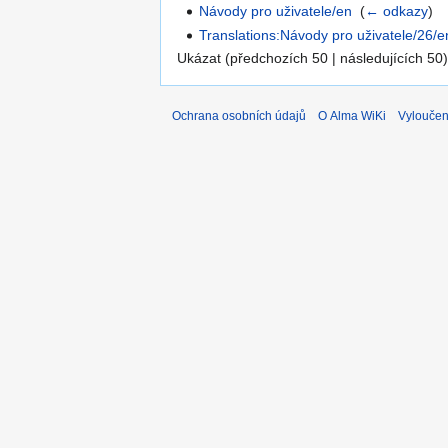
Návody pro uživatele/en
‎
(
← odkazy
)
Translations:Návody pro uživatele/26/e
Ukázat (předchozích 50 | následujících 50)
Ochrana osobních údajů
O Alma WiKi
Vyloučen