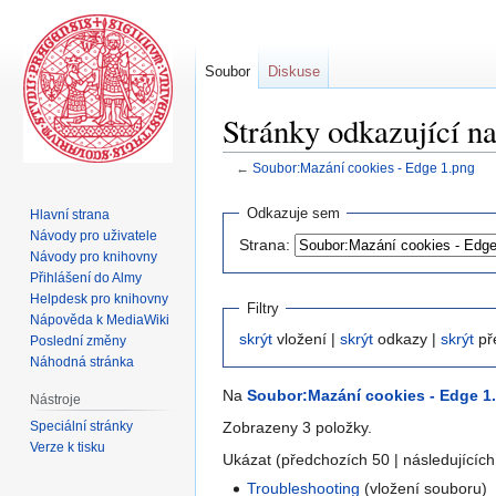
Soubor
Diskuse
Stránky odkazující n
←
Soubor:Mazání cookies - Edge 1.png
Skočit
Skočit
Odkazuje sem
Hlavní strana
na
na
Návody pro uživatele
Strana:
navigaci
vyhledávání
Návody pro knihovny
Přihlášení do Almy
Helpdesk pro knihovny
Filtry
Nápověda k MediaWiki
skrýt
vložení |
skrýt
odkazy |
skrýt
př
Poslední změny
Náhodná stránka
Na
Soubor:Mazání cookies - Edge 1
Nástroje
Speciální stránky
Zobrazeny 3 položky.
Verze k tisku
Ukázat (předchozích 50 | následujících
Troubleshooting
(vložení souboru) 