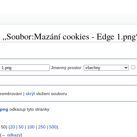
a „Soubor:Mazání cookies - Edge 1.png
Jmenný prostor:
esměrování |
skrýt
vložení souboru
.png
odkazují tyto stránky:
 50) (
20
|
50
|
100
|
250
|
500
).
‎
(
← odkazy
)