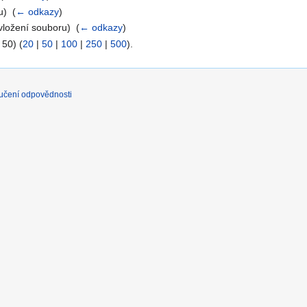
) ‎
(
← odkazy
)
vložení souboru) ‎
(
← odkazy
)
 50) (
20
|
50
|
100
|
250
|
500
).
učení odpovědnosti