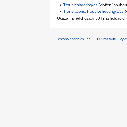
Troubleshooting/cs
(vložení souboru
Translations:Troubleshooting/8/cs
(
Ukázat (předchozích 50 | následujících
Ochrana osobních údajů
O Alma WiKi
Vylo