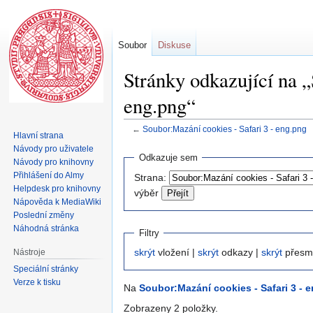
Soubor
Diskuse
Stránky odkazující na „
eng.png“
←
Soubor:Mazání cookies - Safari 3 - eng.png
Hlavní strana
Návody pro uživatele
Skočit
Skočit
Odkazuje sem
Návody pro knihovny
na
na
Přihlášení do Almy
Strana:
navigaci
vyhledávání
Helpdesk pro knihovny
výběr
Nápověda k MediaWiki
Poslední změny
Náhodná stránka
Filtry
skrýt
vložení |
skrýt
odkazy |
skrýt
přesm
Nástroje
Speciální stránky
Verze k tisku
Na
Soubor:Mazání cookies - Safari 3 - 
Zobrazeny 2 položky.