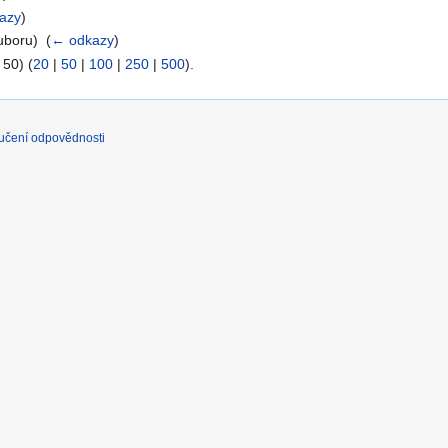
azy
)
uboru) ‎
(
← odkazy
)
 50) (
20
|
50
|
100
|
250
|
500
).
učení odpovědnosti