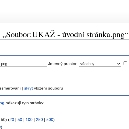
na „Soubor:UKAŽ - úvodní stránka.png“
Jmenný prostor:
esměrování |
skrýt
vložení souboru
png
odkazují tyto stránky:
 50) (
20
|
50
|
100
|
250
|
500
).
y
)