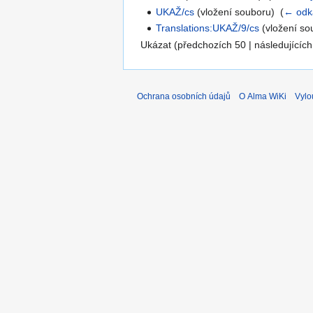
UKAŽ/cs
(vložení souboru) ‎
(
← odk
Translations:UKAŽ/9/cs
(vložení so
Ukázat (předchozích 50 | následujících
Ochrana osobních údajů
O Alma WiKi
Vylo