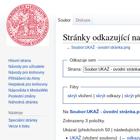
Soubor
Diskuse
Stránky odkazující 
←
Soubor:UKAŽ - úvodní stránka.png
Skočit
Skočit
Odkazuje sem
Hlavní strana
na
na
Návody pro uživatele
Strana:
navigaci
vyhledávání
Návody pro knihovny
Přihlášení do Almy
Helpdesk pro knihovny
Filtry
Nápověda k MediaWiki
skrýt
vložení |
skrýt
odkazy |
skrýt
př
Poslední změny
Náhodná stránka
Na
Soubor:UKAŽ - úvodní stránka.
Nástroje
Speciální stránky
Zobrazeny 3 položky.
Verze k tisku
Ukázat (předchozích 50 | následujících
UKAŽ
(vložení souboru) ‎
(
← odkaz