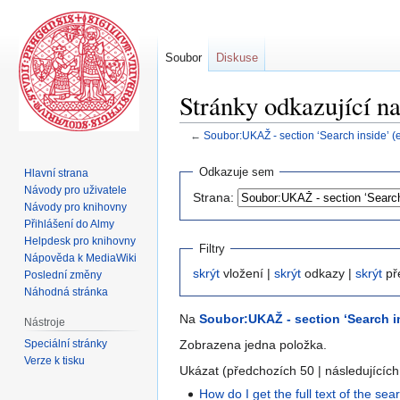
Soubor
Diskuse
Stránky odkazující n
←
Soubor:UKAŽ - section ‘Search inside’ (
Skočit
Skočit
Odkazuje sem
Hlavní strana
na
na
Návody pro uživatele
Strana:
navigaci
vyhledávání
Návody pro knihovny
Přihlášení do Almy
Helpdesk pro knihovny
Filtry
Nápověda k MediaWiki
skrýt
vložení |
skrýt
odkazy |
skrýt
př
Poslední změny
Náhodná stránka
Na
Soubor:UKAŽ - section ‘Search in
Nástroje
Speciální stránky
Zobrazena jedna položka.
Verze k tisku
Ukázat (předchozích 50 | následujících
How do I get the full text of the s