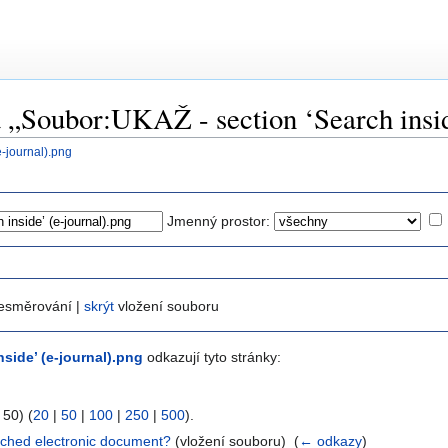
a „Soubor:UKAŽ - section ‘Search insid
e-journal).png
Jmenný prostor:
esměrování |
skrýt
vložení souboru
side’ (e-journal).png
odkazují tyto stránky:
 50) (
20
|
50
|
100
|
250
|
500
).
earched electronic document?
(vložení souboru) ‎
(
← odkazy
)