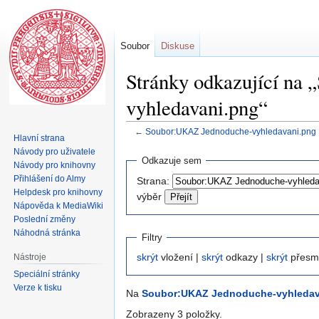
Soubor
Diskuse
Stránky odkazující na
vyhledavani.png“
←
Soubor:UKAZ Jednoduche-vyhledavani.png
Hlavní strana
Návody pro uživatele
Skočit
Skočit
Odkazuje sem
Návody pro knihovny
na
na
Přihlášení do Almy
Strana:
navigaci
vyhledávání
Helpdesk pro knihovny
výběr
Nápověda k MediaWiki
Poslední změny
Náhodná stránka
Filtry
skrýt
vložení |
skrýt
odkazy |
skrýt
přesm
Nástroje
Speciální stránky
Verze k tisku
Na
Soubor:UKAZ Jednoduche-vyhledav
Zobrazeny 3 položky.