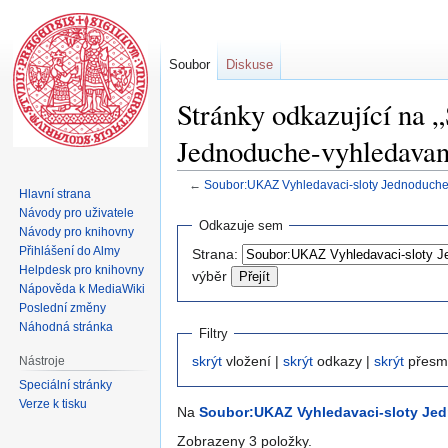
Soubor
Diskuse
Stránky odkazující na
Jednoduche-vyhledavan
←
Soubor:UKAZ Vyhledavaci-sloty Jednoduche
Hlavní strana
Návody pro uživatele
Skočit
Skočit
Odkazuje sem
Návody pro knihovny
na
na
Přihlášení do Almy
Strana:
navigaci
vyhledávání
Helpdesk pro knihovny
výběr
Nápověda k MediaWiki
Poslední změny
Náhodná stránka
Filtry
skrýt
vložení |
skrýt
odkazy |
skrýt
přesm
Nástroje
Speciální stránky
Verze k tisku
Na
Soubor:UKAZ Vyhledavaci-sloty Je
Zobrazeny 3 položky.