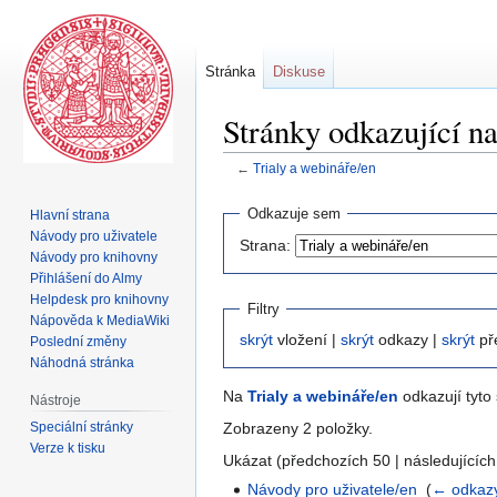
Stránka
Diskuse
Stránky odkazující na
←
Trialy a webináře/en
Skočit
Skočit
Odkazuje sem
Hlavní strana
na
na
Návody pro uživatele
Strana:
navigaci
vyhledávání
Návody pro knihovny
Přihlášení do Almy
Helpdesk pro knihovny
Filtry
Nápověda k MediaWiki
skrýt
vložení |
skrýt
odkazy |
skrýt
př
Poslední změny
Náhodná stránka
Na
Trialy a webináře/en
odkazují tyto 
Nástroje
Speciální stránky
Zobrazeny 2 položky.
Verze k tisku
Ukázat (předchozích 50 | následujících
Návody pro uživatele/en
‎
(
← odkaz