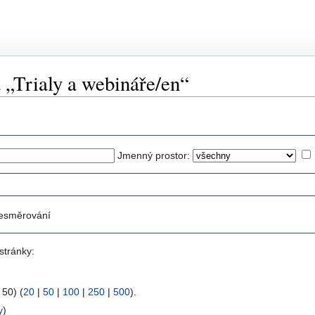
 „Trialy a webináře/en“
Jmenný prostor:
esměrování
stránky:
 50) (
20
|
50
|
100
|
250
|
500
).
y
)