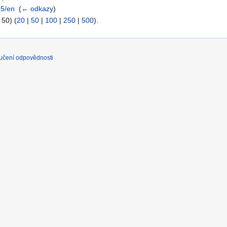
25/en
‎
(
← odkazy
)
 50) (
20
|
50
|
100
|
250
|
500
).
učení odpovědnosti