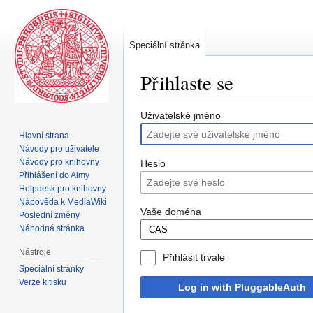
Speciální stránka
Přihlaste se
Skočit
Skočit
Uživatelské jméno
na
na
Hlavní strana
navigaci
vyhledávání
Návody pro uživatele
Návody pro knihovny
Heslo
Přihlášení do Almy
Helpdesk pro knihovny
Nápověda k MediaWiki
Vaše doména
Poslední změny
Náhodná stránka
Nástroje
Přihlásit trvale
Speciální stránky
Verze k tisku
Log in with PluggableAuth