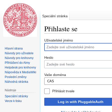
Speciální stránka
Přihlaste se
Skočit
Skočit
Uživatelské jméno
na
na
Hlavní strana
navigaci
vyhledávání
Návody pro uživatele
Heslo
Návody pro knihovny
Přihlášení do Almy
Helpdesk pro knihovny
Nápověda k MediaWiki
Vaše doména
Poslední změny
Náhodná stránka
Nástroje
Přihlásit trvale
Speciální stránky
Verze k tisku
Log in with PluggableAuth