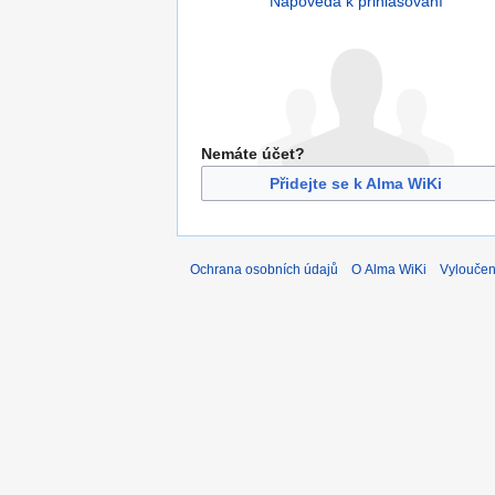
Nápověda k přihlašování
Nemáte účet?
Přidejte se k Alma WiKi
Ochrana osobních údajů
O Alma WiKi
Vyloučen