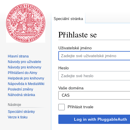
Speciální stránka
Přihlaste se
Skočit
Skočit
Uživatelské jméno
na
na
Hlavní strana
navigaci
vyhledávání
Návody pro uživatele
Návody pro knihovny
Heslo
Přihlášení do Almy
Helpdesk pro knihovny
Nápověda k MediaWiki
Vaše doména
Poslední změny
Náhodná stránka
Nástroje
Přihlásit trvale
Speciální stránky
Verze k tisku
Log in with PluggableAuth